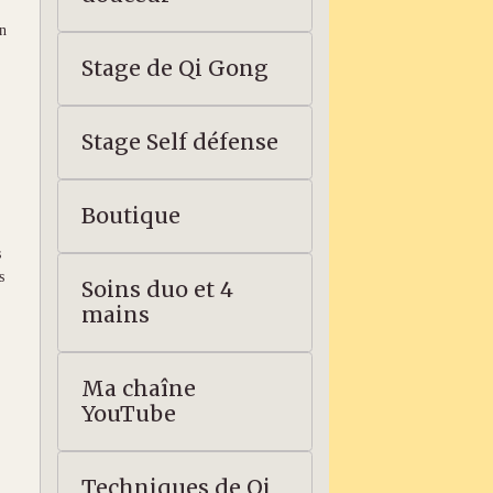
un
Stage de Qi Gong
Stage Self défense
Boutique
s
s
Soins duo et 4
mains
Ma chaîne
YouTube
Techniques de Qi