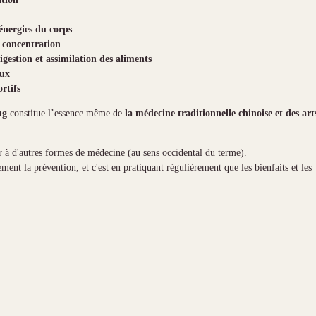
 énergies du corps
a concentration
igestion et assimilation des aliments
aux
rtifs
ng
constitue l’essence même de
la médecine traditionnelle chinoise et des art
r à d'autres formes de médecine (au sens occidental du terme).
ent la prévention, et c'est en pratiquant régulièrement que les bienfaits et les