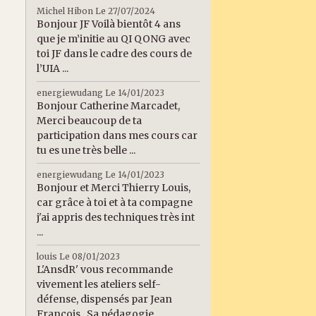
Michel Hibon
Le 27/07/2024
Bonjour JF Voilà bientôt 4 ans
que je m’initie au QI QONG avec
toi JF dans le cadre des cours de
l’UIA ...
energiewudang
Le 14/01/2023
Bonjour Catherine Marcadet,
Merci beaucoup de ta
participation dans mes cours car
tu es une très belle ...
energiewudang
Le 14/01/2023
Bonjour et Merci Thierry Louis,
car grâce à toi et à ta compagne
j'ai appris des techniques très int
...
louis
Le 08/01/2023
L'AnsdR' vous recommande
vivement les ateliers self-
défense, dispensés par Jean
François . Sa pédagogie ...